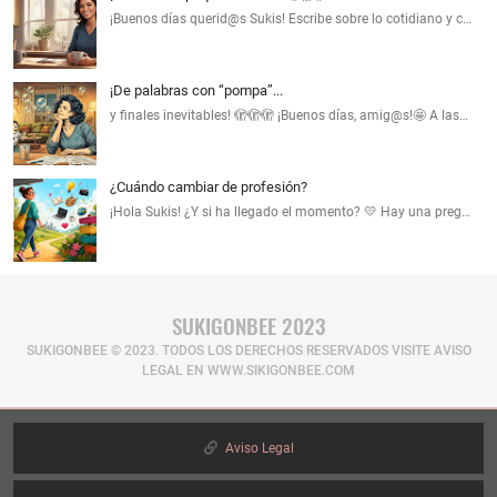
¡Buenos días querid@s Sukis! Escribe sobre lo cotidiano y c…
¡De palabras con “pompa”...
y finales inevitables! 🫣🫣🫣 ¡Buenos días, amig@s!🤩 A las…
¿Cuándo cambiar de profesión?
¡Hola Sukis! ¿Y si ha llegado el momento? 💛 Hay una preg…
SUKIGONBEE 2023
SUKIGONBEE © 2023. TODOS LOS DERECHOS RESERVADOS​ VISITE AVISO
LEGAL EN WWW.SIKIGONBEE.COM
Aviso Legal