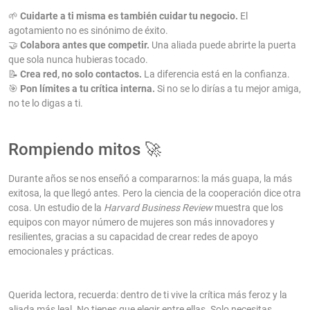
🌱
Cuidarte a ti misma es también cuidar tu negocio.
El
agotamiento no es sinónimo de éxito.
🤝
Colabora antes que competir.
Una aliada puede abrirte la puerta
que sola nunca hubieras tocado.
📝
Crea red, no solo contactos.
La diferencia está en la confianza.
🎯
Pon límites a tu crítica interna.
Si no se lo dirías a tu mejor amiga,
no te lo digas a ti.
Rompiendo mitos 🚀
Durante años se nos enseñó a compararnos: la más guapa, la más
exitosa, la que llegó antes. Pero la ciencia de la cooperación dice otra
cosa. Un estudio de la
Harvard Business Review
muestra que los
equipos con mayor número de mujeres son más innovadores y
resilientes, gracias a su capacidad de crear redes de apoyo
emocionales y prácticas.
Querida lectora, recuerda: dentro de ti vive la crítica más feroz y la
aliada más leal. No tienes que elegir entre ellas. Solo necesitas