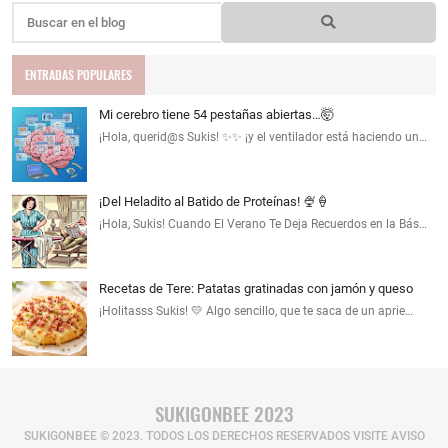
ENTRADAS POPULARES
Mi cerebro tiene 54 pestañas abiertas…🤯
¡Hola, querid@s Sukis! ✨✨ ¡y el ventilador está haciendo un…
¡Del Heladito al Batido de Proteínas! 🍨🍦
¡Hola, Sukis! Cuando El Verano Te Deja Recuerdos en la Bás…
Recetas de Tere: Patatas gratinadas con jamón y queso
¡Holitasss Sukis! 💛 Algo sencillo, que te saca de un aprie…
SUKIGONBEE 2023
SUKIGONBEE © 2023. TODOS LOS DERECHOS RESERVADOS​ VISITE AVISO