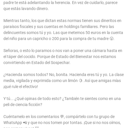
padre te está adelantando la herencia. En vez de cuidarlo, parece
que estás lavando dinero.
Mientras tanto, los que dictan estas normas tienen sus dineritos en
paraísos fiscales y sus cuentas en holdings familiares. Pero las
delincuentes somos tú y yo. Las que metemos 50 euros en la cuenta
del niño para un capricho o 200 para la compra de tu madre 😤.
Señoras, o esto lo paramos o nos van a poner una cámara hasta en
el táper del cocido. Porque de Estado del Bienestar nos estamos
convirtiendo en Estado del Sospechar.
¿Hacienda somos todos? No, bonita. Hacienda eres tú y yo. La clase
media, vigilada y exprimida como un limón 🍋. Así que amigas mías
¡qué rule el efectivo!
Y tú... ¿Qué opinas de todo esto? ¿También te sientes como en una
peli de ciencia ficción?
Cuéntamelo en los comentarios 💬, compártelo con tu grupo de
WhatsApp 📲 y que no nos tomen por tontas. ¡Que si no nos oímos,