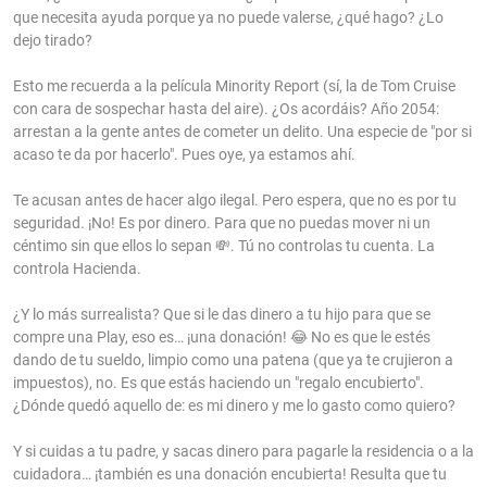
que necesita ayuda porque ya no puede valerse, ¿qué hago? ¿Lo
dejo tirado?
Esto me recuerda a la película Minority Report (sí, la de Tom Cruise
con cara de sospechar hasta del aire). ¿Os acordáis? Año 2054:
arrestan a la gente antes de cometer un delito. Una especie de "por si
acaso te da por hacerlo". Pues oye, ya estamos ahí.
Te acusan antes de hacer algo ilegal. Pero espera, que no es por tu
seguridad. ¡No! Es por dinero. Para que no puedas mover ni un
céntimo sin que ellos lo sepan 💸. Tú no controlas tu cuenta. La
controla Hacienda.
¿Y lo más surrealista? Que si le das dinero a tu hijo para que se
compre una Play, eso es… ¡una donación! 😂 No es que le estés
dando de tu sueldo, limpio como una patena (que ya te crujieron a
impuestos), no. Es que estás haciendo un "regalo encubierto".
¿Dónde quedó aquello de: es mi dinero y me lo gasto como quiero?
Y si cuidas a tu padre, y sacas dinero para pagarle la residencia o a la
cuidadora… ¡también es una donación encubierta! Resulta que tu