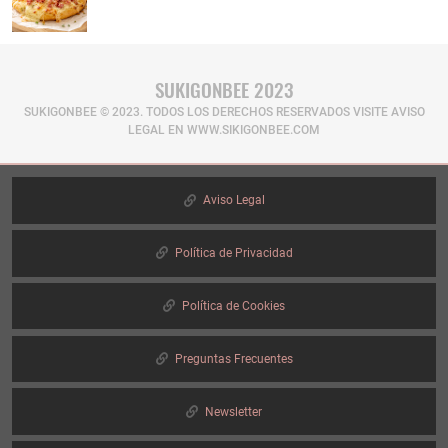
SUKIGONBEE 2023
SUKIGONBEE © 2023. TODOS LOS DERECHOS RESERVADOS​ VISITE AVISO
LEGAL EN WWW.SIKIGONBEE.COM
Aviso Legal
Política de Privacidad
Política de Cookies
Preguntas Frecuentes
Newsletter