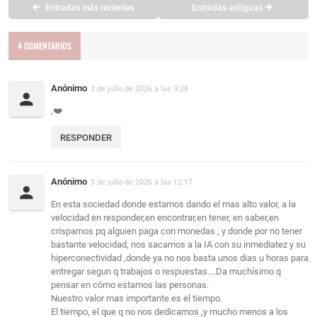
Entradas más recientes
Entradas antiguas
4 COMENTARIOS
Anónimo
3 de julio de 2026 a las 9:28
,❤️
RESPONDER
Anónimo
3 de julio de 2026 a las 12:17
En esta sociedad donde estamos dando el mas alto valor, a la
velocidad en responder,en encontrar,en tener, en saber,en
crisparnos pq alguien paga con monedas , y donde por no tener
bastante velocidad, nos sacamos a la IA con su inmediatez y su
hiperconectividad ,donde ya no nos basta unos dias u horas para
entregar segun q trabajos o respuestas....Da muchísimo q
pensar en cómo estamos las personas.
Nuestro valor mas importante es el tiempo.
El tiempo, el que q no nos dedicamos ,y mucho menos a los