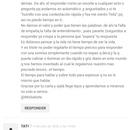
demás. De ahi, el responder como un resorte a cualquier acto o
pregunta pq andamos en automático ,y angustiados y si te
"humillo con una contestación rápida y fea me siento "feliz" pq
asi no pierdo tiempo en ti...
No damos el valor y poder que tienen las palabras ,de ahi la falta
de empatia,la falta de entendimiento , pues pararte 2segundos a
responder ya crispa a la persona que "espera" tu respuesta.
Es doloroso pensar q la vida no tiene tiempo de ser la vida.
Y es triste no poder regalarte el tiempo preciso para responder
con una sonrisa simplemente cuando no sepas q decir,y la q
pueda calmar o iluminar un dia rápido y gris diario en este mundo
q nos hemos inventado al cual le regalamos nuestro mas
preciado tesoro...el tiempo.
El tiempo para hablar y sobre todo para expresar q no es lo
mismo que hablar.
Gracias por tu carta y ojalá llege lejos y aprendamos a mirarnos
no solo a vernos.
@Misbatiste.
RESPONDER
TATI♡
4 de julio de 2026 a las 14:06