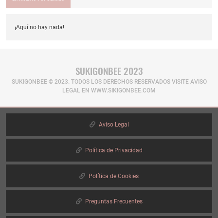
¡Aquí no hay nada!
SUKIGONBEE 2023
SUKIGONBEE © 2023. TODOS LOS DERECHOS RESERVADOS​ VISITE AVISO
LEGAL EN WWW.SIKIGONBEE.COM
Aviso Legal
Política de Privacidad
Política de Cookies
Preguntas Frecuentes