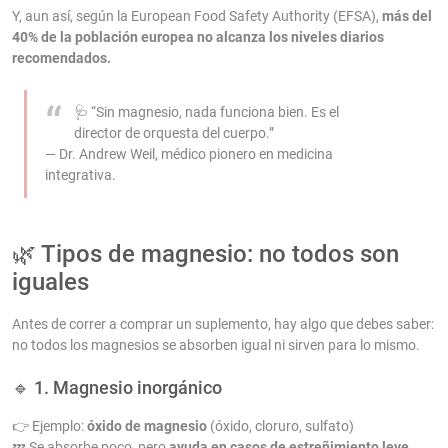
Y, aun así, según la European Food Safety Authority (EFSA),
más del
40% de la población europea no alcanza los niveles diarios
recomendados.
🩺 “Sin magnesio, nada funciona bien. Es el
director de orquesta del cuerpo.”
— Dr. Andrew Weil, médico pionero en medicina
integrativa.
🌿 Tipos de magnesio: no todos son
iguales
Antes de correr a comprar un suplemento, hay algo que debes saber:
no todos los magnesios se absorben igual ni sirven para lo mismo.
🔹 1. Magnesio inorgánico
👉 Ejemplo:
óxido de magnesio
(óxido, cloruro, sulfato)
💤 Se absorbe poco, pero
ayuda en casos de estreñimiento leve
.