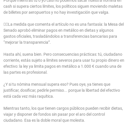
Porque mientras tú o yo casi no podemos sacar nuestra nómina en
cash si supera ciertos límites, los políticos siguen moviendo maletas
de billetes por aeropuertos y no hay investigación que valga.
🕵️‍♀️La medida que comenta el artículo no es una fantasía: la Mesa del
Senado aprobó eliminar pagos en metálico en dietas y algunos
gastos oficiales, trasladándolos a transferencias bancarias para
“mejorar la transparencia”.
Hasta ahí, suena bien. Pero consecuencias prácticas: tú, ciudadano
corriente, estás sujeto a límites severos para usar tu propio dinero en
efectivo: la ley ya limita pagos en metálico a 1.000 € cuando una de
las partes es profesional.
¿Y si tu nómina mensual supera eso? Pues oye, ya tienes que
justificar, dosificar, pedirle permiso... porque la libertad del efectivo
está cada vez más raquítica.
Mientras tanto, los que tienen cargos públicos pueden recibir dietas,
viajar y disponer de fondos sin pasar por el aro del control
ciudadano. Esa es la doble moral que molesta.