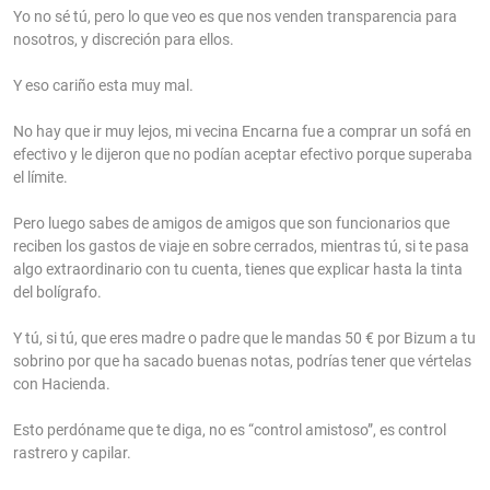
Yo no sé tú, pero lo que veo es que nos venden transparencia para
nosotros, y discreción para ellos.
Y eso cariño esta muy mal.
No hay que ir muy lejos, mi vecina Encarna fue a comprar un sofá en
efectivo y le dijeron que no podían aceptar efectivo porque superaba
el límite.
Pero luego sabes de amigos de amigos que son funcionarios que
reciben los gastos de viaje en sobre cerrados, mientras tú, si te pasa
algo extraordinario con tu cuenta, tienes que explicar hasta la tinta
del bolígrafo.
Y tú, si tú, que eres madre o padre que le mandas 50 € por Bizum a tu
sobrino por que ha sacado buenas notas, podrías tener que vértelas
con Hacienda.
Esto perdóname que te diga, no es “control amistoso”, es control
rastrero y capilar.