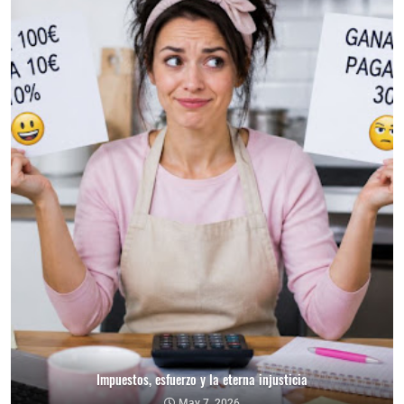
Impuestos, esfuerzo y la eterna injusticia
May 7, 2026