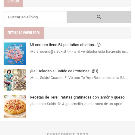
BUSCAR
ENTRADAS POPULARES
Mi cerebro tiene 54 pestañas abiertas…🤯
¡Hola, querid@s Sukis! ✨✨ ¡y el ventilador está haciendo un…
¡Del Heladito al Batido de Proteínas! 🍨🍦
¡Hola, Sukis! Cuando El Verano Te Deja Recuerdos en la Bás…
Recetas de Tere: Patatas gratinadas con jamón y queso
¡Holitasss Sukis! 💛 Algo sencillo, que te saca de un aprie…
SUKIGONBEE 2023