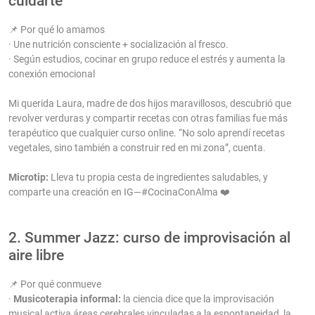
cuidarte”
📌 Por qué lo amamos
· Une nutrición consciente + socialización al fresco.
· Según estudios, cocinar en grupo reduce el estrés y aumenta la
conexión emocional
Mi querida Laura, madre de dos hijos maravillosos, descubrió que
revolver verduras y compartir recetas con otras familias fue más
terapéutico que cualquier curso online. “No solo aprendí recetas
vegetales, sino también a construir red en mi zona”, cuenta.
Microtip:
Lleva tu propia cesta de ingredientes saludables, y
comparte una creación en IG—#CocinaConAlma ❤️
2. Summer Jazz: curso de improvisación al
aire libre
📌 Por qué conmueve
·
Musicoterapia informal:
la ciencia dice que la improvisación
musical activa áreas cerebrales vinculadas a la espontaneidad, la