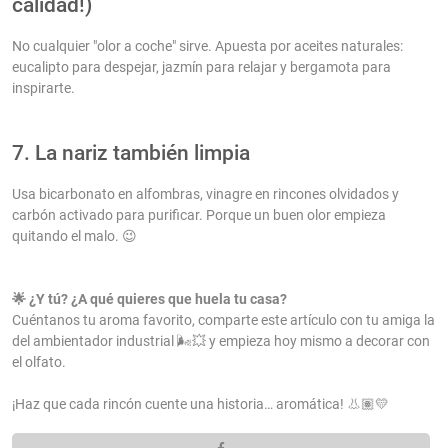
calidad!)
No cualquier "olor a coche" sirve. Apuesta por aceites naturales:
eucalipto para despejar, jazmín para relajar y bergamota para
inspirarte.
7. La nariz también limpia
Usa bicarbonato en alfombras, vinagre en rincones olvidados y
carbón activado para purificar. Porque un buen olor empieza
quitando el malo. 😉
🌟 ¿Y tú? ¿A qué quieres que huela tu casa?
Cuéntanos tu aroma favorito, comparte este artículo con tu amiga la
del ambientador industrial 🌬️💥 y empieza hoy mismo a decorar con
el olfato.
¡Haz que cada rincón cuente una historia… aromática! 👃🏽💛