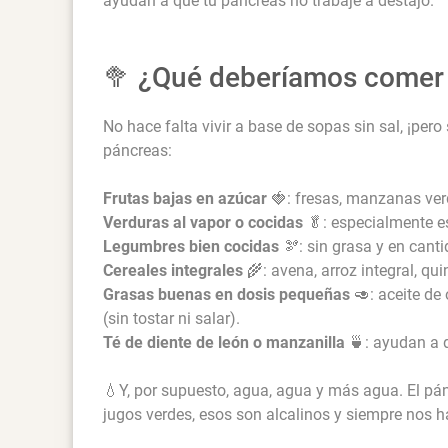
ayudan a que tu páncreas no trabaje a destajo.
🥦 ¿Qué deberíamos comer
No hace falta vivir a base de sopas sin sal, ¡pero
páncreas:
Frutas bajas en azúcar
🍓: fresas, manzanas ver
Verduras al vapor o cocidas
🥬: especialmente e
Legumbres bien cocidas
🫘: sin grasa y en cant
Cereales integrales
🌾: avena, arroz integral, qui
Grasas buenas en dosis pequeñas
🥑: aceite de
(sin tostar ni salar).
Té de diente de león o manzanilla
🍵: ayudan a d
💧Y, por supuesto, agua, agua y más agua. El pá
jugos verdes, esos son alcalinos y siempre nos h