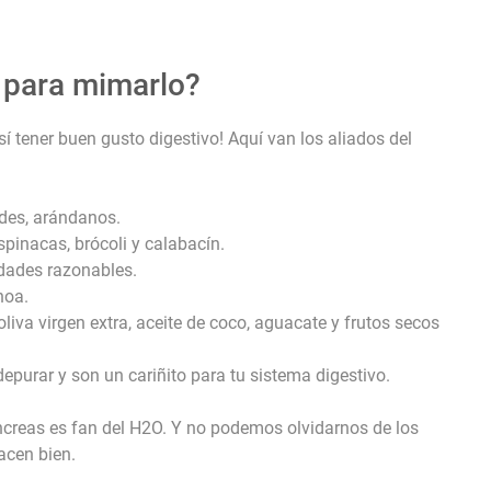
 para mimarlo?
 sí tener buen gusto digestivo! Aquí van los aliados del
des, arándanos.
spinacas, brócoli y calabacín.
idades razonables.
noa.
 oliva virgen extra, aceite de coco, aguacate y frutos secos
epurar y son un cariñito para tu sistema digestivo.
ncreas es fan del H2O. Y no podemos olvidarnos de los
acen bien.