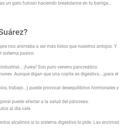
ras un gato furioso haciendo breakdance en tu barriga…
Suárez?
mpre nos animaba a ser más listos que nuestros antojos. Y
el sistema pasivo:
a industrial… ¡fuera! Son puro veneno pancreático.
unes. Aunque digan que una copita es digestiva… ¡para el
orcios, trabajo...) puede provocar desequilibrios hormonales y
poral puede afectar a la salud del páncreas.
utos al día vale.
entos alcalinos si tu sistema digestivo lo pide. Las enzimas