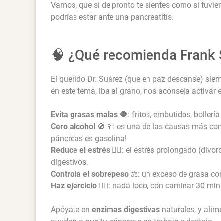
Vamos, que si de pronto te sientes como si tuvie
podrías estar ante una pancreatitis.
🧠 ¿Qué recomienda Frank 
El querido Dr. Suárez (que en paz descanse) sie
en este tema, iba al grano, nos aconseja activar 
Evita grasas malas
🛑: fritos, embutidos, bollerí
Cero alcohol
🚫🍷: es una de las causas más com
páncreas es gasolina!
Reduce el estrés
🧘‍♀️: el estrés prolongado (div
digestivos.
Controla el sobrepeso
⚖️: un exceso de grasa cor
Haz ejercicio
🏃‍♀️: nada loco, con caminar 30 min
Apóyate en
enzimas digestivas
naturales, y alim