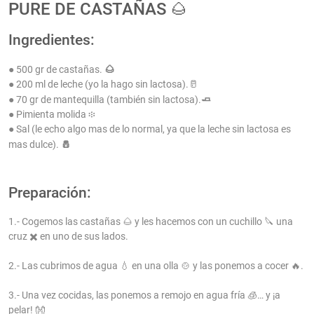
PURE DE CASTAÑAS 🌰
Ingredientes:
🌰
● 500 gr de castañas.
● 200 ml de leche (yo la hago sin lactosa).🥛
🧈
● 70 gr de mantequilla (también sin lactosa).
● Pimienta molida ፨
● Sal (le echo algo mas de lo normal, ya que la leche sin lactosa es
🧂
mas dulce).
Preparación:
1.- Cogemos las castañas 🌰 y les hacemos con un cuchillo 🔪 una
cruz ✖️ en uno de sus lados.
2.- Las cubrimos de agua 💧 en una olla 🍲 y las ponemos a cocer 🔥.
3.- Una vez cocidas, las ponemos a remojo en agua fría 🧊… y ¡a
pelar! 👐