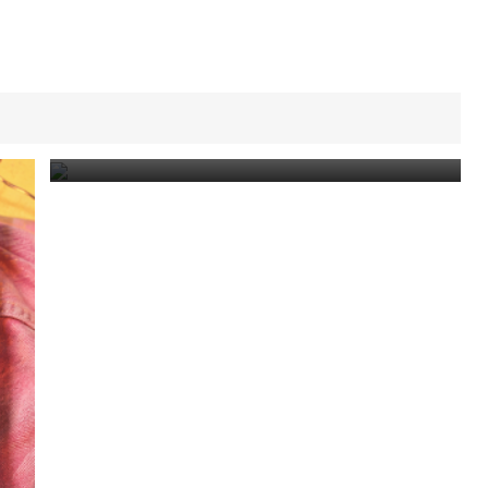
EL PODER DEL AHORA de Eckhart Tolle
July 25, 2026