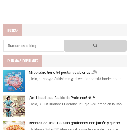
BUSCAR
ENTRADAS POPULARES
Mi cerebro tiene 54 pestañas abiertas…🤯
¡Hola, querid@s Sukis! ✨✨ ¡y el ventilador está haciendo un…
¡Del Heladito al Batido de Proteínas! 🍨🍦
¡Hola, Sukis! Cuando El Verano Te Deja Recuerdos en la Bás…
Recetas de Tere: Patatas gratinadas con jamón y queso
¡Holitasss Sukis! 💛 Algo sencillo, que te saca de un aprie…