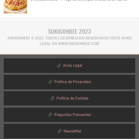
SUKIGONBEE 2023
SUKIGONBEE © 2023. TODOS LOS DERECHOS RESERVADOS​ VISITE AVISO
LEGAL EN WWW.SIKIGONBEE.COM
Aviso Legal
Política de Privacidad
Política de Cookies
Preguntas Frecuentes
Newsletter