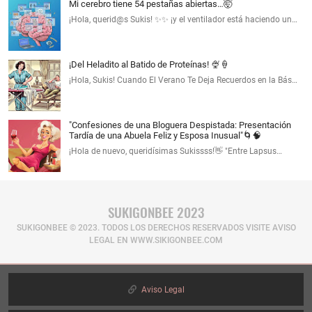
Mi cerebro tiene 54 pestañas abiertas…🤯
¡Hola, querid@s Sukis! ✨✨ ¡y el ventilador está haciendo un…
¡Del Heladito al Batido de Proteínas! 🍨🍦
¡Hola, Sukis! Cuando El Verano Te Deja Recuerdos en la Bás…
"Confesiones de una Bloguera Despistada: Presentación
Tardía de una Abuela Feliz y Esposa Inusual"🌀🧠
¡Hola de nuevo, queridísimas Sukissss!👋 "Entre Lapsus…
SUKIGONBEE 2023
SUKIGONBEE © 2023. TODOS LOS DERECHOS RESERVADOS​ VISITE AVISO
LEGAL EN WWW.SIKIGONBEE.COM
Aviso Legal