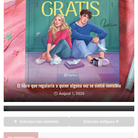
El libro que regalaría a quien alguna vez se sintió invisible
EL PODER DEL AHORA de Eckhart Tolle
August 1, 2026
July 25, 2026
Entradas más recientes
Entradas antiguas