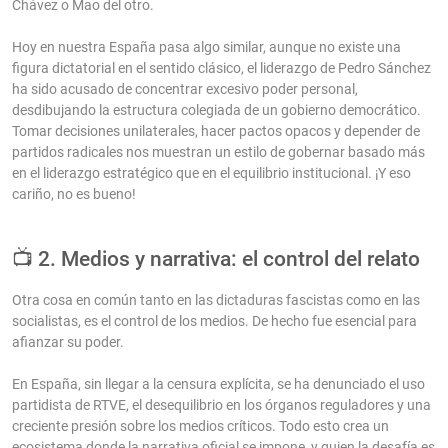
Chávez o Mao del otro.
Hoy en nuestra España pasa algo similar, aunque no existe una
figura dictatorial en el sentido clásico, el liderazgo de Pedro Sánchez
ha sido acusado de concentrar excesivo poder personal,
desdibujando la estructura colegiada de un gobierno democrático.
Tomar decisiones unilaterales, hacer pactos opacos y depender de
partidos radicales nos muestran un estilo de gobernar basado más
en el liderazgo estratégico que en el equilibrio institucional. ¡Y eso
cariño, no es bueno!
📺 2. Medios y narrativa: el control del relato
Otra cosa en común tanto en las dictaduras fascistas como en las
socialistas, es el control de los medios. De hecho fue esencial para
afianzar su poder.
En España, sin llegar a la censura explícita, se ha denunciado el uso
partidista de RTVE, el desequilibrio en los órganos reguladores y una
creciente presión sobre los medios críticos. Todo esto crea un
ecosistema donde la narrativa oficial se impone, y quien la desafía es