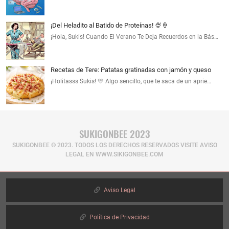
¡Del Heladito al Batido de Proteínas! 🍨🍦
¡Hola, Sukis! Cuando El Verano Te Deja Recuerdos en la Bás…
Recetas de Tere: Patatas gratinadas con jamón y queso
¡Holitasss Sukis! 💛 Algo sencillo, que te saca de un aprie…
SUKIGONBEE 2023
SUKIGONBEE © 2023. TODOS LOS DERECHOS RESERVADOS​ VISITE AVISO
LEGAL EN WWW.SIKIGONBEE.COM
Aviso Legal
Política de Privacidad