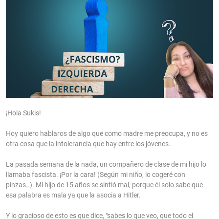
¡Hola Sukis!
Hoy quiero hablaros de algo que como madre me preocupa, y no es
otra cosa que la intolerancia que hay entre los jóvenes.
La pasada semana de la nada, un compañero de clase de mi hijo lo
llamaba fascista. ¡Por la cara! (Según mi niño, lo cogeré con
pinzas..). Mi hijo de 15 años se sintió mal, porque él solo sabe que
esa palabra es mala ya que la asocia a Hitler.
Y lo gracioso de esto es que dice, "sabes lo que veo, que todo el