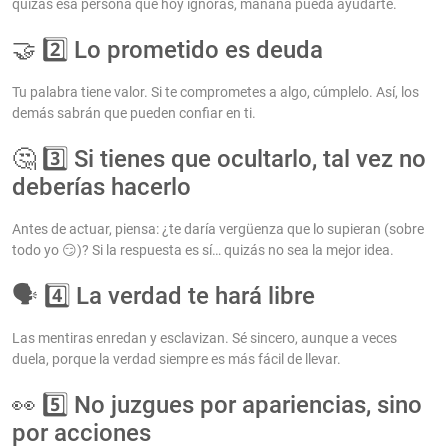
quizás esa persona que hoy ignoras, mañana pueda ayudarte.
🤝 2️⃣ Lo prometido es deuda
Tu palabra tiene valor. Si te comprometes a algo, cúmplelo. Así, los
demás sabrán que pueden confiar en ti.
🤔 3️⃣ Si tienes que ocultarlo, tal vez no
deberías hacerlo
Antes de actuar, piensa: ¿te daría vergüenza que lo supieran (sobre
todo yo 😏)? Si la respuesta es sí… quizás no sea la mejor idea.
🗣️ 4️⃣ La verdad te hará libre
Las mentiras enredan y esclavizan. Sé sincero, aunque a veces
duela, porque la verdad siempre es más fácil de llevar.
👀 5️⃣ No juzgues por apariencias, sino
por acciones