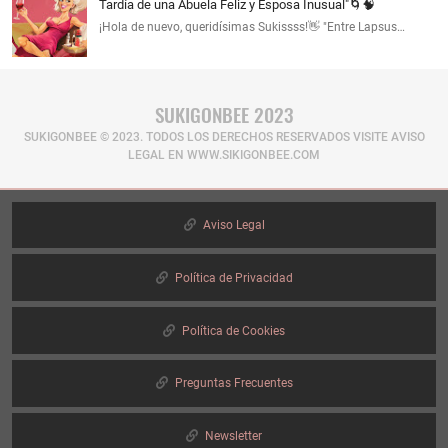
Tardía de una Abuela Feliz y Esposa Inusual"🌀🧠
¡Hola de nuevo, queridísimas Sukissss!👋 "Entre Lapsus…
SUKIGONBEE 2023
SUKIGONBEE © 2023. TODOS LOS DERECHOS RESERVADOS​ VISITE AVISO
LEGAL EN WWW.SIKIGONBEE.COM
Aviso Legal
Política de Privacidad
Política de Cookies
Preguntas Frecuentes
Newsletter