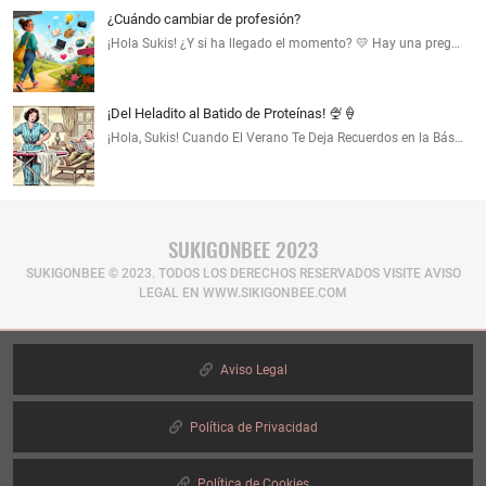
¿Cuándo cambiar de profesión?
¡Hola Sukis! ¿Y si ha llegado el momento? 💛 Hay una preg…
¡Del Heladito al Batido de Proteínas! 🍨🍦
¡Hola, Sukis! Cuando El Verano Te Deja Recuerdos en la Bás…
SUKIGONBEE 2023
SUKIGONBEE © 2023. TODOS LOS DERECHOS RESERVADOS​ VISITE AVISO
LEGAL EN WWW.SIKIGONBEE.COM
Aviso Legal
Política de Privacidad
Política de Cookies