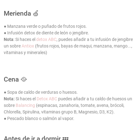
Merienda 🍏
● Manzana verde o puñado de frutos rojos.
● Infusión detox de diente de león o jengibre.
Nota
: Si haces el
detox ABC
, puedes añadir a tu infusión de jengibre
un sobre
Antiox
(frutos rojos, bayas de maqui, manzana, mango...,
vitaminas y minerales)
Cena 🥘
● Sopa de caldo de verduras o huesos.
Nota:
Si haces el
Detox ABC
puedes añadir a tu caldo de huesos un
sobre
Balancing
(espinacas, zanahoria, tomate, avena, brócoli,
Chlorella, Spirulina, vitaminas grupo B, Magnesio, D3, K2).
● Pescado blanco o salmón al vapor.
Antes de ir a dormir 💤