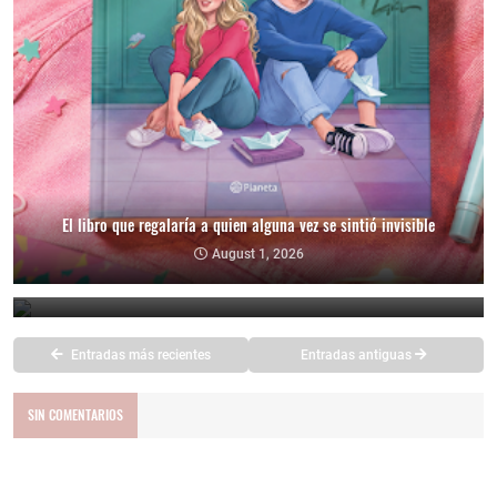
El libro que regalaría a quien alguna vez se sintió invisible
EL PODER DEL AHORA de Eckhart Tolle
August 1, 2026
July 25, 2026
Entradas más recientes
Entradas antiguas
SIN COMENTARIOS