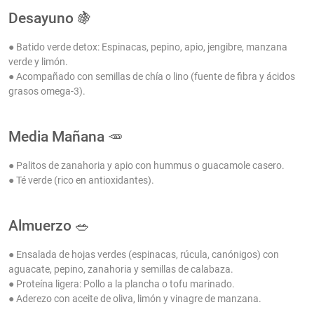
Desayuno 🍇
● Batido verde detox: Espinacas, pepino, apio, jengibre, manzana
verde y limón.
● Acompañado con semillas de chía o lino (fuente de fibra y ácidos
grasos omega-3).
Media Mañana 🥕
● Palitos de zanahoria y apio con hummus o guacamole casero.
● Té verde (rico en antioxidantes).
Almuerzo 🥗
● Ensalada de hojas verdes (espinacas, rúcula, canónigos) con
aguacate, pepino, zanahoria y semillas de calabaza.
● Proteína ligera: Pollo a la plancha o tofu marinado.
● Aderezo con aceite de oliva, limón y vinagre de manzana.