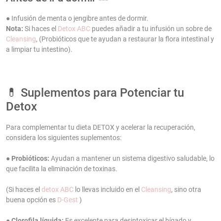
● Infusión de menta o jengibre antes de dormir.
Nota:
Si haces el
Detox ABC
puedes añadir a tu infusión un sobre de
Cleansing
, (Probióticos que te ayudan a restaurar la flora intestinal y
a limpiar tu intestino).
💊 Suplementos para Potenciar tu
Detox
Para complementar tu dieta DETOX y acelerar la recuperación,
considera los siguientes suplementos:
●
Probióticos:
Ayudan a mantener un sistema digestivo saludable, lo
que facilita la eliminación de toxinas.
(Si haces el
detox ABC
lo llevas incluido en el
Cleansing
, sino otra
buena opción es
D-Gest
)
●
Clorofila líquida:
Es excelente para desintoxicar el hígado y