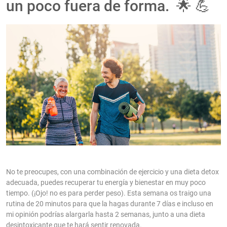
un poco fuera de forma. 🌟 💪
No te preocupes, con una combinación de ejercicio y una dieta detox
adecuada, puedes recuperar tu energía y bienestar en muy poco
tiempo. (¡Ojo! no es para perder peso). Esta semana os traigo una
rutina de 20 minutos para que la hagas durante 7 días e incluso en
mi opinión podrías alargarla hasta 2 semanas, junto a una dieta
desintoxicante que te hará sentir renovada.