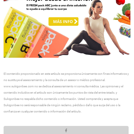
El contenido proporcionado en este artículo se proporciona únicamente con fines informativos y
no sustituye el asesoramiento y la consulta de un asesor o médico profesional.
www.sukigonbee.com no se dedica al asesoramiento ni consulta médica. Las opiniones y el
contenido incluidos en el artículo son únicamente los puntos de vista del entrevistado, y
Sukigonbee no respalda dicho contenido o información. Usted comprende y acepta que
Sukigonbee no será responsable de ningún reclamo, pérdida o daño que surja del uso o la
confianza en cualquier contenido o información del artículo.