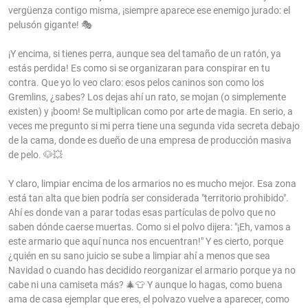
vergüenza contigo misma, ¡siempre aparece ese enemigo jurado: el
pelusón gigante! 🎭
¡Y encima, si tienes perra, aunque sea del tamaño de un ratón, ya
estás perdida! Es como si se organizaran para conspirar en tu
contra. Que yo lo veo claro: esos pelos caninos son como los
Gremlins, ¿sabes? Los dejas ahí un rato, se mojan (o simplemente
existen) y ¡boom! Se multiplican como por arte de magia. En serio, a
veces me pregunto si mi perra tiene una segunda vida secreta debajo
de la cama, donde es dueño de una empresa de producción masiva
de pelo. 🐶💥
Y claro, limpiar encima de los armarios no es mucho mejor. Esa zona
está tan alta que bien podría ser considerada "territorio prohibido".
Ahí es donde van a parar todas esas partículas de polvo que no
saben dónde caerse muertas. Como si el polvo dijera: "¡Eh, vamos a
este armario que aquí nunca nos encuentran!" Y es cierto, porque
¿quién en su sano juicio se sube a limpiar ahí a menos que sea
Navidad o cuando has decidido reorganizar el armario porque ya no
cabe ni una camiseta más? 🎄👕 Y aunque lo hagas, como buena
ama de casa ejemplar que eres, el polvazo vuelve a aparecer, como