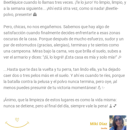
Beetlejuice cuando lo llamas tres veces. ¡Te lo juro! Yo limpio, limpio, y
a la semana siguiente... ¡Ahí está otra vez, como si nada! ¡Beetle-
polvo, presente! 👻
Pero, chicas, no nos engañemos. Sabemos que hay algo de
satisfacción cuando finalmente decides enfrentarte a esas zonas
oscuras de la casa. Porque después de mucho esfuerzo, sudor y un
par de estornudos (gracias, alergias), terminas y te sientes como
una campeona. Miras bajo la cama, ves que brilla el suelo, subes a
ver el armario y dices: "¡Sí, lo logré! ¡Esta casa es mía y solo mía!" 🎉
...Hasta que te das la vuelta y tu perra, tan lindo ella, ya ha dejado
caer dos o tres pelos más en el suelo. Y ahí es cuando te ríes, porque
la batalla contra la pelusa y el polvo nunca termina, pero oye, ¡al
menos puedes presumir de tu victoria momentánea! 💪✨
¡Ánimo, que la limpieza de estos lugares es como la vida misma:
nunca se detiene, pero al final del día, siempre vale la pena! 🧹💕