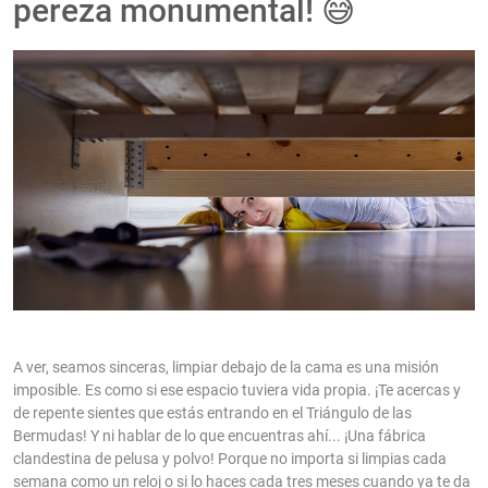
pereza monumental! 😅
A ver, seamos sinceras, limpiar debajo de la cama es una misión
imposible. Es como si ese espacio tuviera vida propia. ¡Te acercas y
de repente sientes que estás entrando en el Triángulo de las
Bermudas! Y ni hablar de lo que encuentras ahí... ¡Una fábrica
clandestina de pelusa y polvo! Porque no importa si limpias cada
semana como un reloj o si lo haces cada tres meses cuando ya te da