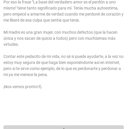
Por eso la frase "La base del verdadero amor es el perdón a uno
mismo" tiene tanto significado para mí. Tenía mucha autoestima,
pero empecé a amarme de verdad cuando me perdoné de corazón y
me liberé de esa culpa que sentía que tenía.
Mi madre es una gran mujer, con muchos defectos (que la hacen
única y nos sacan de quicio a todos) pero con muchísimas más
virtudes.
Contar este pedacito de mi vida, no sé si puede ayudarte, a la vez no
estoy muy segura de que haga bien exponiéndome así en internet,
pero si te sirve como ejemplo, de lo que es perdonarte y perdonar a
mi ya me merece la pena.
¡Nos vemos pronto!💪