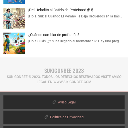
¡Del Heladito al Batido de Proteínas! 🍨🍦
¡Hola, Sukis! Cuando El Verano Te Deja Recuerdos en la Bás…
¿Cuándo cambiar de profesión?
¡Hola Sukis! ¿Y si ha llegado el momento? 💛 Hay una preg…
SUKIGONBEE 2023
SUKIGONBEE © 2023. TODOS LOS DERECHOS RESERVADOS​ VISITE AVISO
LEGAL EN WWW.SIKIGONBEE.COM
Aviso Legal
Política de Privacidad