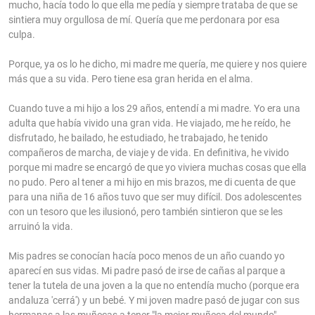
mucho, hacía todo lo que ella me pedía y siempre trataba de que se
sintiera muy orgullosa de mí. Quería que me perdonara por esa
culpa.
Porque, ya os lo he dicho, mi madre me quería, me quiere y nos quiere
más que a su vida. Pero tiene esa gran herida en el alma.
Cuando tuve a mi hijo a los 29 años, entendí a mi madre. Yo era una
adulta que había vivido una gran vida. He viajado, me he reído, he
disfrutado, he bailado, he estudiado, he trabajado, he tenido
compañeros de marcha, de viaje y de vida. En definitiva, he vivido
porque mi madre se encargó de que yo viviera muchas cosas que ella
no pudo. Pero al tener a mi hijo en mis brazos, me di cuenta de que
para una niña de 16 años tuvo que ser muy difícil. Dos adolescentes
con un tesoro que les ilusionó, pero también sintieron que se les
arruinó la vida.
Mis padres se conocían hacía poco menos de un año cuando yo
aparecí en sus vidas. Mi padre pasó de irse de cañas al parque a
tener la tutela de una joven a la que no entendía mucho (porque era
andaluza 'cerrá') y un bebé. Y mi joven madre pasó de jugar con sus
hermanas a las muñecas a tener "la mejor muñeca del mundo".