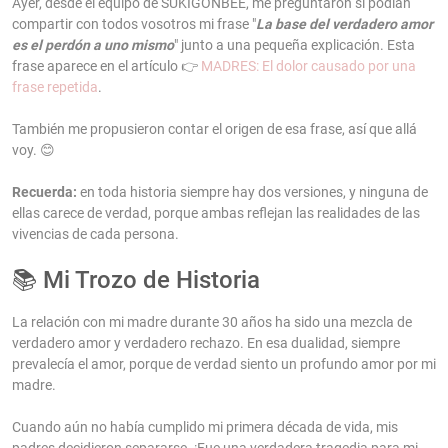
Ayer, desde el equipo de SUKIGONBEE, me preguntaron si podían
compartir con todos vosotros mi frase "
La base del verdadero amor
es el perdón a uno mismo
" junto a una pequeña explicación. Esta
frase aparece en el artículo 👉
MADRES: El dolor causado por una
frase repetida
.
También me propusieron contar el origen de esa frase, así que allá
voy. 😊
Recuerda:
en toda historia siempre hay dos versiones, y ninguna de
ellas carece de verdad, porque ambas reflejan las realidades de las
vivencias de cada persona.
📚 Mi Trozo de Historia
La relación con mi madre durante 30 años ha sido una mezcla de
verdadero amor y verdadero rechazo. En esa dualidad, siempre
prevalecía el amor, porque de verdad siento un profundo amor por mi
madre.
Cuando aún no había cumplido mi primera década de vida, mis
padres decidieron separarse. ¡Fue una verdadera tragedia para mi