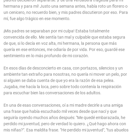
hermana y para mí! Justo una semana antes, había roto un florero o
un cenicero, no recuerdo bien, y mis padres discutieron por eso. Para
mí, fue algo trágico en ese momento.
¡Mis padres se separaban por mi culpa! Estaba totalmente
convencida de ello. Me sentía tan mal y culpable que estaba segura
de que, si lo decía en voz alta, mi hermana, la persona que más
quería en ese entonces, me odiaría de por vida. Por eso, guardé ese
sentimiento en lo más profundo de mi corazón.
En esos días de desconcierto en casa, con portazos, silencios y un
ambiente tan extraño para nosotras, no quería ni mover un pelo, por
si alguien se daba cuenta de que yo era la razón de esa pelea.
Jugaba, me hacía la loca, pero sobre todo contenía la respiración
para escuchar bien las conversaciones de los adultos.
En una de esas conversaciones, oí a mi madre decirle a una amiga
una frase que había escuchado mil veces desde que nací y que
seguiría oyendo muchos años después: "Me quedé embarazada, he
perdido mi juventud, pero de verdad lo quiero. ¿Qué hago ahora con
mis niñas?". Esa maldita frase. "He perdido mi juventud", "tus abuelos