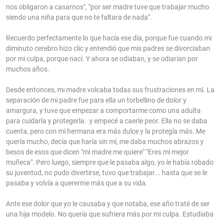
nos obligaron a casarnos", "por ser madre tuve que trabajar mucho
siendo una niña para que no te faltara de nada".
Recuerdo perfectamente lo que hacía ese día, porque fue cuando mi
diminuto cerebro hizo clic y entendió que mis padres se divorciaban
por mi culpa, porque nací. Y ahora se odiaban, y se odiarían por
muchos años.
Desde entonces, mi madre volcaba todas sus frustraciones en mí. La
separación de mi padre fue para ella un torbellino de dolor y
amargura, y tuve que empezar a comportarme como una adulta
para cuidarla y protegerla. y empecé a caerle peor. Ella no se daba
cuenta, pero con mi hermana era más dulce y la protegía más. Me
quería mucho, decía que haría sin mí, me daba muchos abrazos y
besos de esos que dicen "mi madre me quiere" "Eres mi mejor
muñeca". Pero luego, siempre que le pasaba algo, yo le había robado
su juventud, no pudo divertirse, tuvo que trabajar... hasta que se le
pasaba y volvía a quererme más que a su vida.
Ante ese dolor que yo le causaba y que notaba, ese año traté de ser
una hija modelo. No quería que sufriera más por mi culpa. Estudiaba