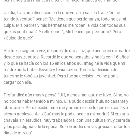
Un día, tras una discusión en la que volvió a salir la frase "no he
tenido juventud", pensé: "Me tienen que perdonar ya, todo no es mi
culpa. Mis padres y mis hermanas me roban la vida con todas sus
quejas continuas". Y reflexioné: "¿Me tienen que perdonar? Pero.
¿Culpa de qué?"
Ahí fue la segunda vez, después de dar a luz, que pensé en mi madre
desde sus zapatos. Recordé lo que yo pensaba y hacía con 16 años,
y lo que se hacía con los 16 en los años 80. Imaginé la vida que mi
madre pudo haber llevado y tenía razón. Tomar la decisión de
tenerme le robó su juventud. Pero fue su decisión. Yo no podía
cargar con ella.
Profundicé aún más y pensé: "Uff, menos mal que me tuvo. Si no, yo
no podría haber tenido a mi hijo. Ella pudo decidir, huir, no casarse y
abortarme. Pero decidió tenerme y amarme con lo que eso conlleva
siendo adolescente. ¿Qué más le podía pedir a mi madre? Si era una
chavala sin estudios, muy trabajadora, con una cultura muy cerrada
y los paradigmas de la época. Solo le podía dar las gracias todos los
días de mi vida".