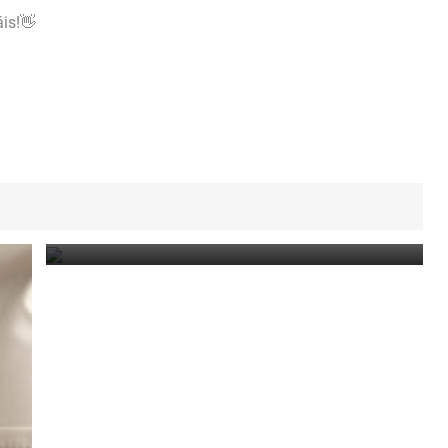
áis!👋
Llevamos a la Guerra al Temido Acné
December 9, 2024