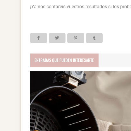
¡Ya nos contaréis vuestros resultados si los prob
ENTRADAS QUE PUEDEN INTERESARTE